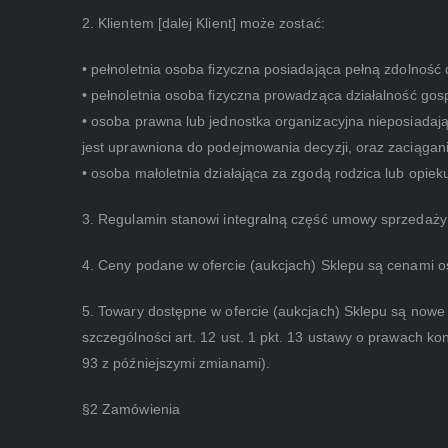
2. Klientem [dalej Klient] może zostać:
• pełnoletnia osoba fizyczna posiadająca pełną zdolność 
• pełnoletnia osoba fizyczna prowadząca działalność gosp
• osoba prawna lub jednostka organizacyjna nieposiadając
jest uprawniona do podejmowania decyzji, oraz zaciągan
• osoba małoletnia działająca za zgodą rodzica lub opie
3. Regulamin stanowi integralną część umowy sprzedaży 
4. Ceny podane w ofercie (aukcjach) Sklepu są cenami os
5. Towary dostępne w ofercie (aukcjach) Sklepu są nowe
szczególności art. 12 ust. 1 pkt. 13 ustawy o prawach 
93 z późniejszymi zmianami).
§2 Zamówienia