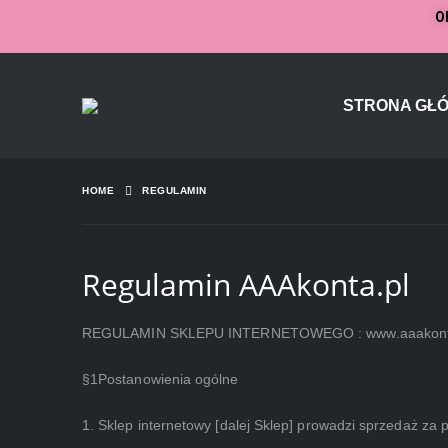
O
Eryk kupił/a
Storytel 45 DNI PREMIUM
STRONA GŁ
About a few seconds ago
HOME
REGULAMIN
Regulamin AAAkonta.pl
REGULAMIN SKLEPU INTERNETOWEGO : www.aaakont
§1Postanowienia ogólne
1. Sklep internetowy [dalej Sklep] prowadzi sprzedaż za