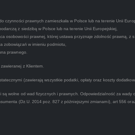
do czynności prawnych zamieszkała w Polsce lub na terenie Unii Europ
odarczą z siedzibą w Polsce lub na terenie Unii Europejskiej,
a osobowości prawnej, której ustawa przyznaje zdolność prawną, z sie
ia zobowiązań w imieniu podmiotu,
kuna prawnego.
zawieranej z Klientem.
tatecznymi (zawierają wszystkie podatki, opłaty oraz koszty dodatkow
 i są wolne od wad fizycznych i prawnych. Odpowiedzialność za wady o
konsumenta (Dz.U. 2014 poz. 827 z późniejszymi zmianami), art 556 o