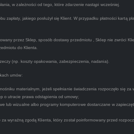
ania, w zależności od tego, które zdarzenie nastąpi wcześniej.
u zapłaty, jakiego posłużył się Klient. W przypadku płatności kartą 
ferowany przez Sklep, sposób dostawy przedmiotu , Sklep nie zwróci K
zedmiotu do Klienta.
rzeczy (np. koszty opakowania, zabezpieczenia, nadania).
adkach umów:
a nośniku materialnym, jeżeli spełnianie świadczenia rozpoczęło się 
ep o utracie prawa odstąpienia od umowy;
owe lub wizualne albo programy komputerowe dostarczane w zapieczę
ugę za wyraźną zgodą Klienta, który został poinformowany przed rozpoc