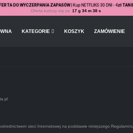
FERTA DO WYCZERPANIA ZAPASÓW
| Kup NETFLIKS 30 DNI -
4
zł TANI
Oferta kończy się za:
17
g
34
m
38
s
ÓWNA
KATEGORIE
KOSZYK
ZAMÓWIENIE
a.pl
 pośrednictwem sieci Internetowej na podstawie niniejszego Regulaminu