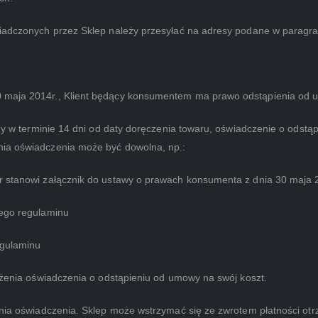
iadczonych przez Sklep należy przesyłać na adresy podane w paragraf
0 maja 2014r., Klient będący konsumentem ma prawo odstąpienia od
łoży w terminie 14 dni od daty doręczenia towaru, oświadczenie o ods
nia oświadczenia może być dowolna, np.:
r stanowi załącznik do ustawy o prawach konsumenta z dnia 30 maja 2
zego regulaminu
egulaminu
łożenia oświadczenia o odstąpieniu od umowy na swój koszt.
ania oświadczenia. Sklep może wstrzymać się ze zwrotem płatności otr