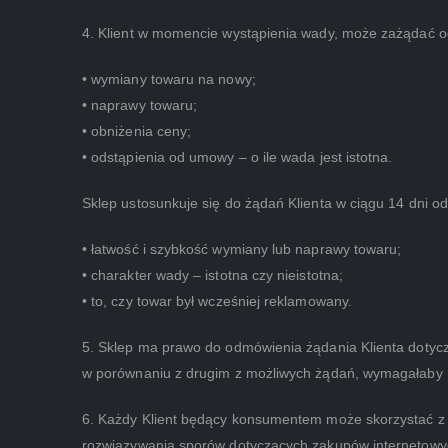
4. Klient w momencie wystąpienia wady, może zażądać o
• wymiany towaru na nowy;
• naprawy towaru;
• obniżenia ceny;
• odstąpienia od umowy – o ile wada jest istotna.
Sklep ustosunkuje się do żądań Klienta w ciągu 14 dni o
• łatwość i szybkość wymiany lub naprawy towaru;
• charakter wady – istotna czy nieistotna;
• to, czy towar był wcześniej reklamowany.
5. Sklep ma prawo do odmówienia żądania Klienta dotyc
w porównaniu z drugim z możliwych żądań, wymagałaby n
6. Każdy Klient będący konsumentem może skorzystać z
rozwiązywania sporów dotyczących zakupów internetowy