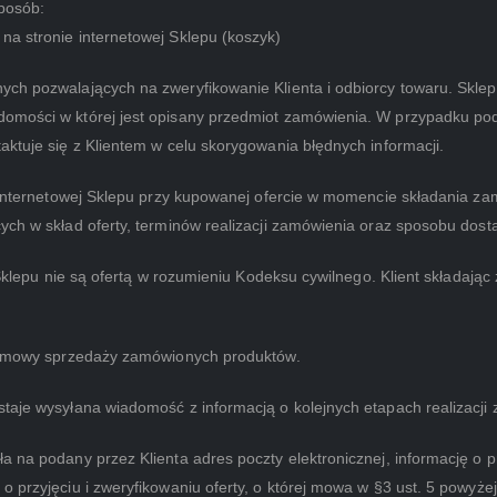
posób:
na stronie internetowej Sklepu (koszyk)
ych pozwalających na zweryfikowanie Klienta i odbiorcy towaru. Skle
omości w której jest opisany przedmiot zamówienia. W przypadku pod
aktuje się z Klientem w celu skorygowania błędnych informacji.
e internetowej Sklepu przy kupowanej ofercie w momencie składania za
ych w skład oferty, terminów realizacji zamówienia oraz sposobu dost
j Sklepu nie są ofertą w rozumieniu Kodeksu cywilnego. Klient składaj
a umowy sprzedaży zamówionych produktów.
taje wysyłana wiadomość z informacją o kolejnych etapach realizacji
 na podany przez Klienta adres poczty elektronicznej, informację o pr
przyjęciu i zweryfikowaniu oferty, o której mowa w §3 ust. 5 powyżej i