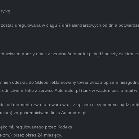
syłkę.
 zostać uregulowana w ciągu 7 dni kalendarzowych od dnia potwierdz
dnictwem poczty email z serwisu Automater.pl bądź poczty elektronic
winien odesłać do Sklepu reklamowany towar wraz z opisem niezgodno
ednictwem linku z serwisu Automater.pl (Link w wiadomości e-mail w kt
4 dni od momentu zwrotu towaru wraz z opisem niezgodności bądź pro
remium) za pośrednictwem linku Automater.pl.
rękojmi, regulowanego przez Kodeks
ze zm.) przez okres 24 miesięcy.