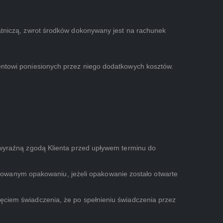
płatniczą, zwrot środków dokonywany jest na rachunek
lientowi poniesionych przez niego dodatkowych kosztów.
za wyraźną zgodą Klienta przed upływem terminu do
towanym opakowaniu, jeżeli opakowanie zostało otwarte
zęciem świadczenia, że po spełnieniu świadczenia przez