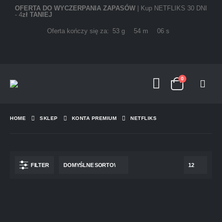
OFERTA DO WYCZERPANIA ZAPASÓW
| Kup NETFLIKS 30 DNI
-
4
zł TANIEJ
Oferta kończy się za:
53
g
54
m
06
s
0
HOME
SKLEP
KONTA PREMIUM
NETFLIKS
FILTER