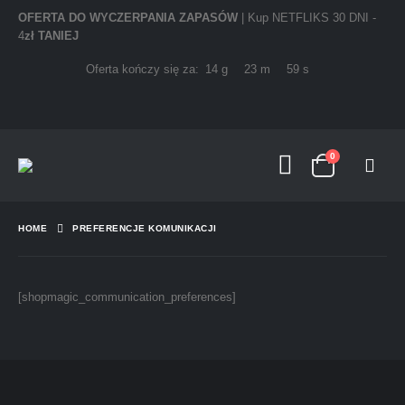
OFERTA DO WYCZERPANIA ZAPASÓW
| Kup NETFLIKS 30 DNI -
4
zł TANIEJ
Oferta kończy się za:
14
g
23
m
59
s
0
HOME
PREFERENCJE KOMUNIKACJI
[shopmagic_communication_preferences]