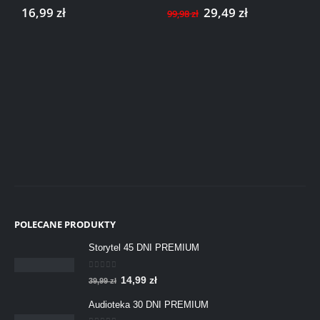
5.00
out of 5
0
out of 5
Pierwotna
Aktualna
16,99
zł
29,49
zł
99,98
zł
cena
cena
wynosiła:
wynosi:
99,98 zł.
29,49 zł.
K
S
P
0
9
POLECANE PRODUKTY
Storytel 45 DNI PREMIUM
0
out of 5
P
A
14,99
zł
39,99
zł
i
k
Audioteka 30 DNI PREMIUM
e
t