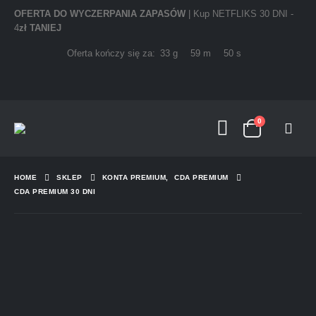
OFERTA DO WYCZERPANIA ZAPASÓW
| Kup NETFLIKS 30 DNI -
4
zł TANIEJ
Oferta kończy się za:
33
g
59
m
50
s
0
HOME
SKLEP
KONTA PREMIUM
,
CDA PREMIUM
CDA PREMIUM 30 DNI