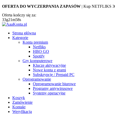
OFERTA DO WYCZERPANIA ZAPASÓW
| Kup NETFLIKS 3
Oferta kończy się za:
33
g
21
m
58
s
Strona główna
Kategorie
Konta premium
Netfliks
HBO GO
Spotify
Gry komputerowe
Klucze aktywacyjne
Nowe konta z grami
Subskrypcje / Prepaid PC
Oprogramowanie
Oprogramowanie biurowe
Programy antywirusowe
Systemy operacyjne
Koszyk
Zamówienie
Kontakt
Weryfikacja