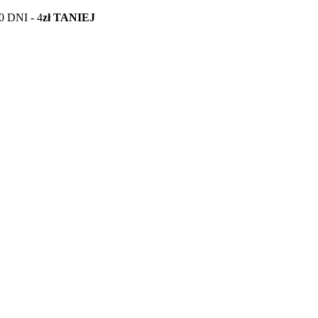
0 DNI -
4
zł TANIEJ