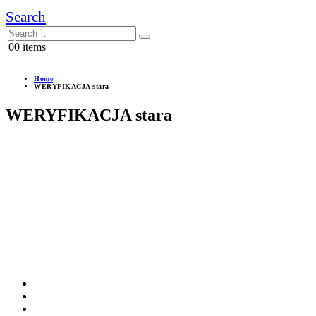
Search
0
0 items
Home
WERYFIKACJA stara
WERYFIKACJA stara
Pobierz kod umożliwiający dalsze korzystanie z usługi. Kod wysyłany
Urządzenie nie należy do gospodarstwa domowego?
W 3 min rozw
Jak pobrać oraz aktywować kod?
Pierwsze czynności wykonaj na swoim urządzeniu :
Uruchom aplikacje Netfliks na swoim urządzeniu.
Zależnie od urządzenia wybierz opcję
PODRÓŻUJE
lub
OG
Następnie kliknij przycisk WYŚLIJ E-MAIL.