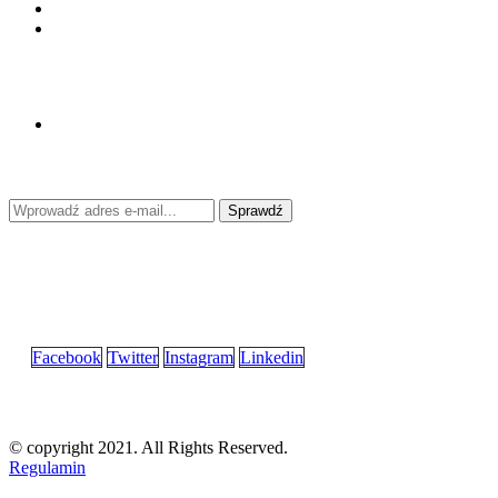
Na ekranie powinno pojawić się pole do KODU
Odczekaj około 30 sekund.
Poniższą czynność należy wykonać na tej stronie:
Kolejnym krokiem do pobrania KODU jest wpisanie w okienk
Sprawdź
Powyżej powinien zostać wygenerowany kod, wpisz go w aplikacji n
Facebook
Twitter
Instagram
Linkedin
© copyright 2021. All Rights Reserved.
Regulamin