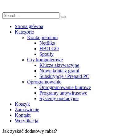
Strona główna
Kategorie
Konta premium
Netfliks
HBO GO
Spotify
Gry komputerowe
Klucze aktywacyjne
Nowe konta z grami
Subskrypcje / Prepaid PC
Oprogramowanie
Oprogramowanie biurowe
Programy antywirusowe
Systemy operacyjne
Koszyk
Zamówienie
Kontakt
Weryfikacja
Jak zyskać dodatowy rabat?